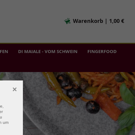
Warenkorb
|
1,00 €
OFEN
DI MAIALE - VOM SCHWEIN
FINGERFOOD
×
e,
er
zu
en um