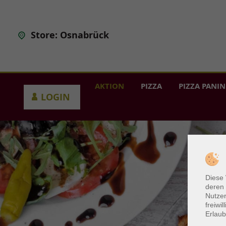
Store: Osnabrück
AKTION
PIZZA
PIZZA PANIN
LOGIN
Diese
deren 
Nutzer
freiwi
Erlaub