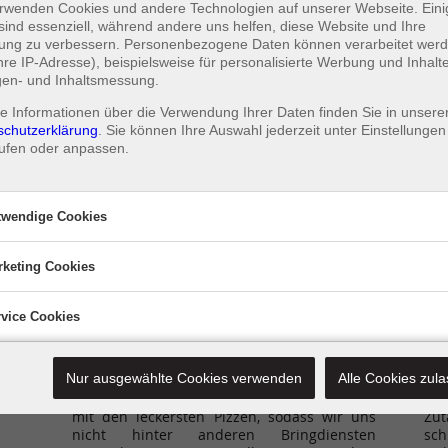
rwenden Cookies und andere Technologien auf unserer Webseite. Eini
sind essenziell, während andere uns helfen, diese Website und Ihre
rung zu verbessern. Personenbezogene Daten können verarbeitet wer
Ihre IP-Adresse), beispielsweise für personalisierte Werbung und Inhalt
gen- und Inhaltsmessung.
e Informationen über die Verwendung Ihrer Daten finden Sie in unsere
schutzerklärung
. Sie können Ihre Auswahl jederzeit unter
Einstellungen
Aktion
ufen oder anpassen.
twendige Cookies
Coming soon
rketing Cookies
endige Cookies
dige Cookies ermöglichen grundlegende Funktionen und sind für die
Pizzeria Da Stefano
Qu
vice Cookies
Marketing Cookies
dfreie Funktion der Website erforderlich.
An
Marketing
ist Ihr Lieferservice in Osnabrück und
Bei
Cookies
Wir verwenden Cookies, um personalisierte Inhalte un
Umgebung. Wir liefern beste italienische
Geg
Service Cookies
personalisierte Anzeigen auszuspielen, Funktionen für
An
Nur ausgewählte Cookies verwenden
Alle Cookies zul
Küche frisch zubereitet mit ausgewählten
lec
Service
soziale Medien anbieten zu können und die Zugriffe au
Zutaten und mehr. Wir beliefern Osnabrück
Küc
Cookies
Service Cookies ermöglichen uns, Geschwindigkeit un
unsere Website zu analysieren. Außerdem geben wir
mit den leckersten Pizzen, sodass wir uns
Zut
auftretende Fehler unseres Angebots zu analysieren.
Informationen zu Ihrer Verwendung unserer Website a
nicht hinter anderen Bringdiensten
sch
unsere Partner für soziale Medien, Werbung und Anal