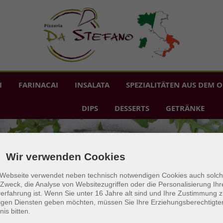
I
FARINACAI
INSALATA
SPEZIALITÄTEN AUS DEM 
DIPS
DESSERTS
GETRÄNKE
Wir verwenden Cookies
 Webseite verwendet neben technisch notwendigen Cookies auch solch
Zweck, die Analyse von Websitezugriffen oder die Personalisierung Ihr
erfahrung ist. Wenn Sie unter 16 Jahre alt sind und Ihre Zustimmung 
lligen Diensten geben möchten, müssen Sie Ihre Erziehungsberechtigt
nis bitten.